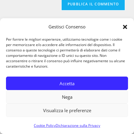
per
sito
commentare
commentare
web
(facoltativo)
Gestisci Consenso
Per fornire le migliori esperienze, utilizziamo tecnologie come i cookie
per memorizzare e/o accedere alle informazioni del dispositivo. Il
Contatti
consenso a queste tecnologie ci permetterà di elaborare dati come il
comportamento di navigazione o ID unici su questo sito. Non
acconsentire o ritirare il consenso può influire negativamente su alcune
Alberto
admin@viaggichesogni.com
caratteristiche e funzioni.
Patrizia
patgreco@viaggichesogni.com
Accetta
Nega
ViaggiCheSogni partecipa a programmi di
Visualizza le preferenze
affiliazione.
Alcuni link presenti sul sito possono generare
Cookie Policy
Dichiarazione sulla Privacy