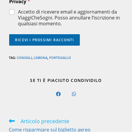
Privacy
*
o
m
Accetto di ricevere email e aggiornamenti da
e
ViaggiCheSogni. Posso annullare l’iscrizione in
*
qualsiasi momento.
*
RICEVI I PROSSIMI RACCONTI
TAG
:
CONSIGLI
,
LISBONA
,
PORTOGALLO
SHARE
SE TI È PIACIUTO CONDIVIDILO
THIS
CONTENT
Opens
Opens
in
in
a
a
new
new
window
window
Articolo precedente
Leggi
altri
Come risparmiare sul biglietto aereo
articoli