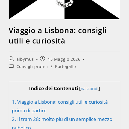
Viaggio a Lisbona: consigli
utili e curiosità
Autore
Articolo
albymus
15 Maggio 2026
dell'articolo:
pubblicato:
Categoria
Consigli pratici
/
Portogallo
dell'articolo:
Indice dei Contenuti
[
nascondi
]
1.
Viaggio a Lisbona: consigli utili e curiosità
prima di partire
2.
Il tram 28: molto più di un semplice mezzo
pubblico