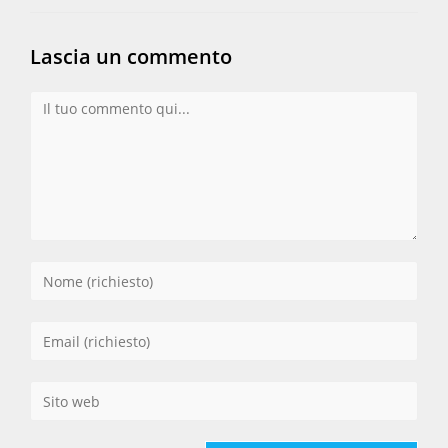
Lascia un commento
Commento
Inserisci
il
tuo
Inserisci
nome
il
o
tuo
Inserisci
nome
indirizzo
l'URL
utente
email
del
per