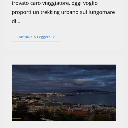
trovato caro viaggiatore, oggi voglio
proporti un trekking urbano sul lungomare
di…
Trekking
Continua A Leggere
Urbano
Sul
Lungomare
Di
Napoli