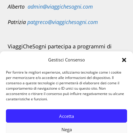
Alberto
admin@viaggichesogni.com
Patrizia
patgreco@viaggichesogni.com
ViaggiCheSogni partecipa a programmi di
affiliazione.
Gestisci Consenso
Alcuni link presenti sul sito possono generare
Per fornire le migliori esperienze, utilizziamo tecnologie come i cookie
una piccola commissione senza alcun costo
per memorizzare e/o accedere alle informazioni del dispositivo. Il
consenso a queste tecnologie ci permetterà di elaborare dati come il
aggiuntivo per te.
comportamento di navigazione o ID unici su questo sito. Non
acconsentire o ritirare il consenso può influire negativamente su alcune
caratteristiche e funzioni.
Accetta
Nega