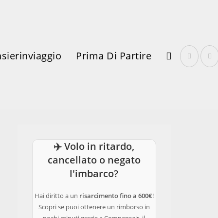
sierinviaggio
Prima Di Partire
Attiva/disattiva
✈️ Volo in ritardo,
La
cancellato o negato
l'imbarco?
Hai diritto a un
risarcimento fino a 600€
!
Scopri se puoi ottenere un rimborso in