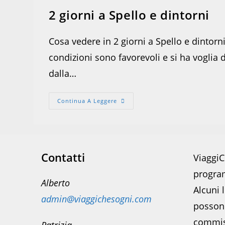
2 giorni a Spello e dintorni
Cosa vedere in 2 giorni a Spello e dintorn
condizioni sono favorevoli e si ha voglia 
dalla…
2
Continua A Leggere
Giorni
A
Spello
E
Dintorni
Contatti
ViaggiC
program
Alberto
Alcuni l
admin@viaggichesogni.com
posson
commis