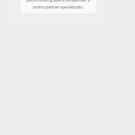
pochi minuti grazie a Compensair, il
nostro partner specializzato.
Ricerca
Sul