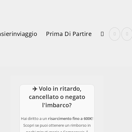
sierinviaggio
Prima Di Partire
Attiva/disattiva
✈️ Volo in ritardo,
La
cancellato o negato
l'imbarco?
Hai diritto a un
risarcimento fino a 600€
!
Scopri se puoi ottenere un rimborso in