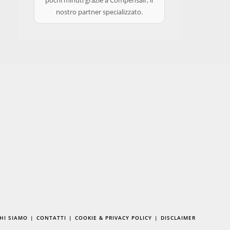
pochi minuti grazie a Compensair, il
nostro partner specializzato.
Ricerca
Sul
HI SIAMO
CONTATTI
COOKIE & PRIVACY POLICY
DISCLAIMER