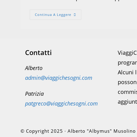
Trekking
Continua A Leggere
Sul
Lago
Sorapis
Contatti
ViaggiC
program
Alberto
Alcuni l
admin@viaggichesogni.com
posson
commis
Patrizia
aggiunt
patgreco@viaggichesogni.com
© Copyright 2025 · Alberto "Albymus" Musolino