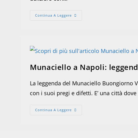
Zeppole
Continua A Leggere
Di
San
Giuseppe
Munaciello a Napoli: leggen
La leggenda del Munaciello Buongiorno Via
con i suoi pregi e difetti. E’ una città do
Munaciello
Continua A Leggere
A
Napoli:
Leggenda