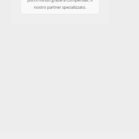
pochi minuti grazie a Compensair, il
nostro partner specializzato.
Ricerca
Sul