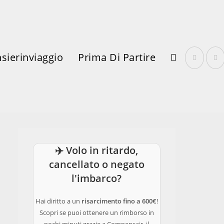
sierinviaggio
Prima Di Partire
Attiva/disattiva
✈️ Volo in ritardo,
La
cancellato o negato
l'imbarco?
Hai diritto a un
risarcimento fino a 600€
!
Scopri se puoi ottenere un rimborso in