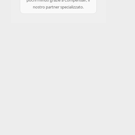
pochi minuti grazie a Compensair, il
nostro partner specializzato.
Ricerca
Sul