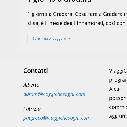
1 giorno a Gradara: Cosa fare a Gradara in
si sa, è il mese degli innamorati, così co
1
Continua A Leggere
Giorno
A
Gradara
Contatti
ViaggiC
program
Alberto
Alcuni l
admin@viaggichesogni.com
posson
commis
Patrizia
aggiunt
patgreco@viaggichesogni.com