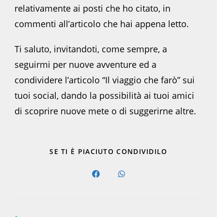
relativamente ai posti che ho citato, in
commenti all’articolo che hai appena letto.
Ti saluto, invitandoti, come sempre, a
seguirmi per nuove avventure ed a
condividere l’articolo “Il viaggio che farò” sui
tuoi social, dando la possibilità ai tuoi amici
di scoprire nuove mete o di suggerirne altre.
SHARE
SE TI È PIACIUTO CONDIVIDILO
THIS
CONTENT
Opens
Opens
in
in
a
a
new
new
window
window