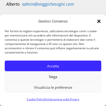
Alberto
admin@viaggichesogni.com
Patrizia
patgreco@viaggichesogni.com
Gestisci Consenso
Per fornire le migliori esperienze, utilizziamo tecnologie come i cookie
ViaggiCheSogni partecipa a programmi di
per memorizzare e/o accedere alle informazioni del dispositivo. Il
consenso a queste tecnologie ci permetterà di elaborare dati come il
affiliazione.
comportamento di navigazione o ID unici su questo sito. Non
acconsentire o ritirare il consenso può influire negativamente su alcune
Alcuni link presenti sul sito possono generare
caratteristiche e funzioni.
una piccola commissione senza alcun costo
aggiuntivo per te.
Accetta
Nega
Visualizza le preferenze
Cookie Policy
Dichiarazione sulla Privacy