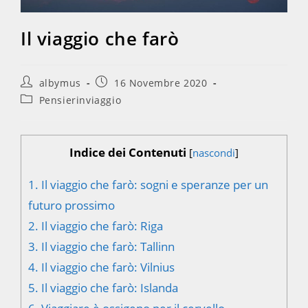
Il viaggio che farò
Autore
Articolo
albymus
16 Novembre 2020
dell'articolo:
pubblicato:
Categoria
Pensierinviaggio
dell'articolo:
Indice dei Contenuti
[
nascondi
]
1.
Il viaggio che farò: sogni e speranze per un
futuro prossimo
2.
Il viaggio che farò: Riga
3.
Il viaggio che farò: Tallinn
4.
Il viaggio che farò: Vilnius
5.
Il viaggio che farò: Islanda