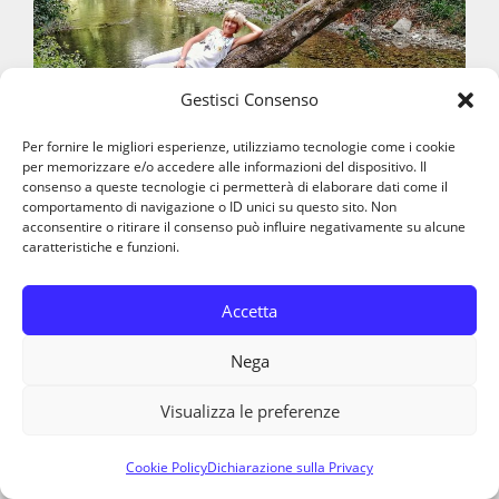
Gestisci Consenso
Per fornire le migliori esperienze, utilizziamo tecnologie come i cookie
per memorizzare e/o accedere alle informazioni del dispositivo. Il
consenso a queste tecnologie ci permetterà di elaborare dati come il
comportamento di navigazione o ID unici su questo sito. Non
acconsentire o ritirare il consenso può influire negativamente su alcune
L’avvicinarmi alla natura produce in me un
caratteristiche e funzioni.
effetto benefico sulla salute mentale e lo
consiglio a tutti.
Accetta
Nega
Chi, come me, vive in una metropoli, come la
mia città Napoli, cerca la fuga dalla
Visualizza le preferenze
confusione, cerca il colore del mare, il verde
Cookie Policy
Dichiarazione sulla Privacy
dei boschi, il profumo dei fiori, il cinguettio