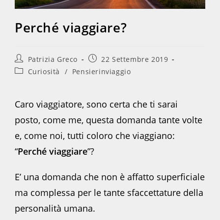
Perché viaggiare?
Autore
Articolo
Patrizia Greco
22 Settembre 2019
dell'articolo:
pubblicato:
Categoria
Curiosità
/
Pensierinviaggio
dell'articolo:
Caro viaggiatore, sono certa che ti sarai
posto, come me, questa domanda tante volte
e, come noi, tutti coloro che viaggiano:
“
Perché viaggiare
”?
E’ una domanda che non è affatto superficiale
ma complessa per le tante sfaccettature della
personalità umana.