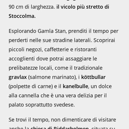
90 cm di larghezza.
il vicolo più stretto di
Stoccolma.
Esplorando Gamla Stan, prenditi il tempo per
perderti nelle sue stradine laterali. Scoprirai
piccoli negozi, caffetterie e ristoranti
accoglienti dove potrai assaggiare le
prelibatezze locali, come il tradizionale
gravlax
(salmone marinato), i
köttbullar
(polpette di carne) e il
kanelbulle
, un dolce
alla cannella che è una vera delizia per il
palato soprattutto svedese.
Se trovi il tempo, non dimenticare di visitare
anche la
chiesa di Riddarholmen,
situata su