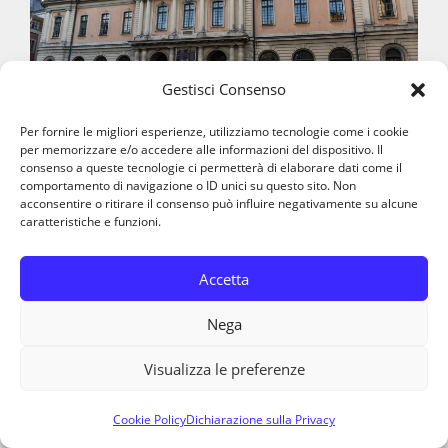
Gestisci Consenso
Per fornire le migliori esperienze, utilizziamo tecnologie come i cookie
per memorizzare e/o accedere alle informazioni del dispositivo. Il
consenso a queste tecnologie ci permetterà di elaborare dati come il
comportamento di navigazione o ID unici su questo sito. Non
Immagina quanto dev’essere bello vedere
acconsentire o ritirare il consenso può influire negativamente su alcune
caratteristiche e funzioni.
quei premi Nobel in tutta la loro gloria e
scoprire le storie delle persone che li hanno
Accetta
vinti.
Nega
Nella sala puoi anche trovare tante
Visualizza le preferenze
informazioni sulla storia del Premio Nobel,
come è nato e come si è sviluppato nel corso
Cookie Policy
Dichiarazione sulla Privacy