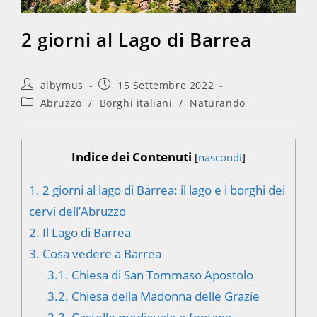
2 giorni al Lago di Barrea
Autore
Articolo
albymus
15 Settembre 2022
dell'articolo:
pubblicato:
Categoria
Abruzzo
/
Borghi italiani
/
Naturando
dell'articolo:
Indice dei Contenuti
[
nascondi
]
1.
2 giorni al lago di Barrea: il lago e i borghi dei
cervi dell’Abruzzo
2.
Il Lago di Barrea
3.
Cosa vedere a Barrea
3.1.
Chiesa di San Tommaso Apostolo
3.2.
Chiesa della Madonna delle Grazie