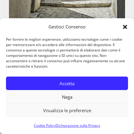
Gestisci Consenso
Per fornire le migliori esperienze, utilizziamo tecnologie come i cookie
per memorizzare e/o accedere alle informazioni del dispositivo. Il
consenso a queste tecnologie ci permetterà di elaborare dati come il
comportamento di navigazione o ID unici su questo sito. Non
acconsentire o ritirare il consenso può influire negativamente su alcune
caratteristiche e funzioni.
Accetta
Inoltre il Parco ha consentito un ampliamento
Nega
del turismo per i tanti escursionisti che
Visualizza le preferenze
vengono in zona alla ricerca di natura e di
scorgere gli animali del bosco.
Cookie Policy
Dichiarazione sulla Privacy