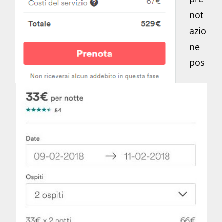
not
azio
ne
pos