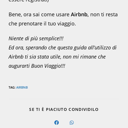
Bene, ora sai come usare
Airbnb,
non ti resta
che prenotare il tuo viaggio.
Niente di più semplice!!!
Ed ora, sperando che questa guida all’utilizzo di
Airbnb ti sia stata utile, non mi rimane che
augurarti Buon Viaggio!!!
TAG
:
AIRBNB
SHARE
SE TI È PIACIUTO CONDIVIDILO
THIS
CONTENT
Opens
Opens