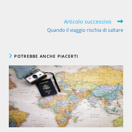
in
in
a
a
new
new
window
window
Articolo successivo
Leggi
altri
Quando il viaggio rischia di saltare
articoli
POTREBBE ANCHE PIACERTI