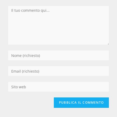
Commento
Inserisci
il
tuo
Inserisci
nome
il
o
tuo
Inserisci
nome
indirizzo
l'URL
utente
email
del
per
per
sito
commentare
commentare
web