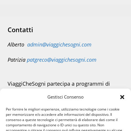
(facoltativo)
Contatti
Alberto
admin@viaggichesogni.com
Patrizia
patgreco@viaggichesogni.com
ViaggiCheSogni partecipa a programmi di
affiliazione.
Gestisci Consenso
Alcuni link presenti sul sito possono generare
Per fornire le migliori esperienze, utilizziamo tecnologie come i cookie
una piccola commissione senza alcun costo
per memorizzare e/o accedere alle informazioni del dispositivo. Il
consenso a queste tecnologie ci permetterà di elaborare dati come il
aggiuntivo per te.
comportamento di navigazione o ID unici su questo sito. Non
acconsentire o ritirare il consenso può influire negativamente su alcune