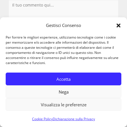
Commento
Gestisci Consenso
Per fornire le migliori esperienze, utilizziamo tecnologie come i cookie
per memorizzare e/o accedere alle informazioni del dispositivo. Il
consenso a queste tecnologie ci permetterà di elaborare dati come il
Inserisci
comportamento di navigazione o ID unici su questo sito. Non
acconsentire o ritirare il consenso può influire negativamente su alcune
il
caratteristiche e funzioni.
tuo
Inserisci
nome
il
Accetta
o
tuo
Inserisci
nome
indirizzo
Nega
l'URL
utente
email
del
per
per
Visualizza le preferenze
sito
commentare
commentare
web
Cookie Policy
Dichiarazione sulla Privacy
(facoltativo)