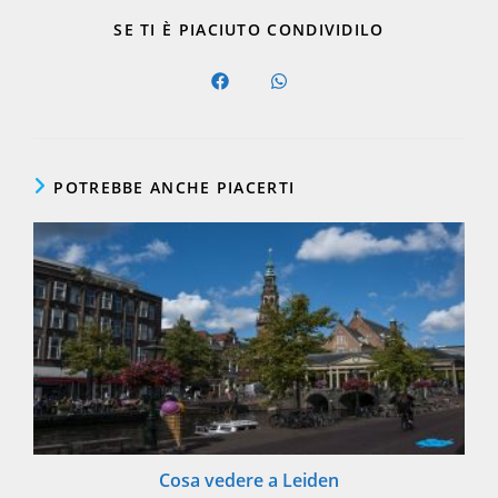
SHARE
SE TI È PIACIUTO CONDIVIDILO
THIS
CONTENT
Opens
Opens
in
in
a
a
new
new
window
window
POTREBBE ANCHE PIACERTI
Cosa vedere a Leiden