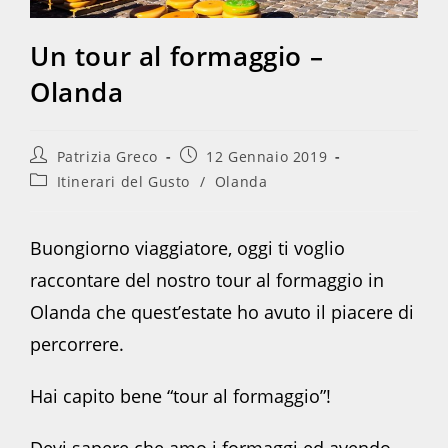
Un tour al formaggio –
Olanda
Autore
Articolo
Patrizia Greco
12 Gennaio 2019
dell'articolo:
pubblicato:
Categoria
Itinerari del Gusto
/
Olanda
dell'articolo:
Buongiorno viaggiatore, oggi ti voglio
raccontare del nostro tour al formaggio in
Olanda che quest’estate ho avuto il piacere di
percorrere.
Hai capito bene “tour al formaggio”!
Devi sapere che amo i formaggi ed avendo