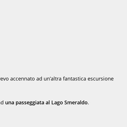
Ricerca
Sul
 avevo accennato ad un’altra fantastica escursione
 ad
una passeggiata al Lago Smeraldo
.