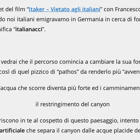
t del film “
Itaker – Vietato agli italiani
” con Francesco
 noi italiani emigravamo in Germania in cerca di fortu
fica “
italianacci
”.
edrai che il percorso comincia a cambiare la sua form
così di quel pizzico di “pathos” da renderlo più “avven
ll’acqua che scorre diventa più forte ed i camminamen
scono in te al cospetto di questo paesaggio, intento a
artificiale
che separa il canyon dalle acque placide del 