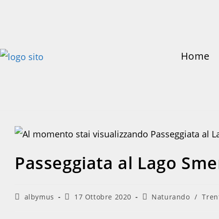
Salta
al
contenuto
Home
Passeggiata al Lago Sme
Autore
Articolo
Categoria
albymus
17 Ottobre 2020
Naturando
/
Tren
dell'articolo:
pubblicato:
dell'articolo: