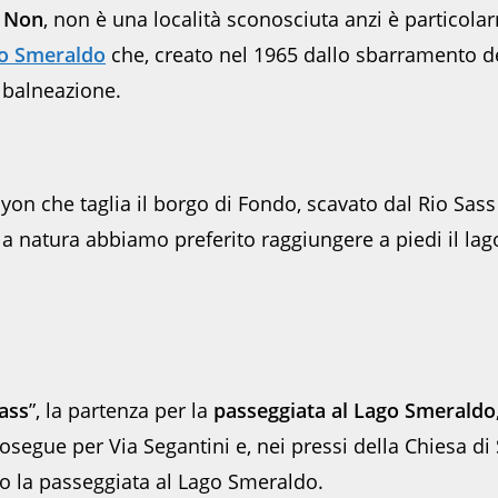
i Non
, non è una località sconosciuta anzi è particol
o Smeraldo
che, creato nel 1965 dallo sbarramento de
a balneazione.
yon che taglia il borgo di Fondo, scavato dal Rio Sas
n la natura abbiamo preferito raggiungere a piedi il lag
ass
”, la partenza per la
pa
sseggiata al Lago Smeraldo
segue per Via Segantini e, nei pressi della Chiesa di
erso la passeggiata al Lago Smeraldo.