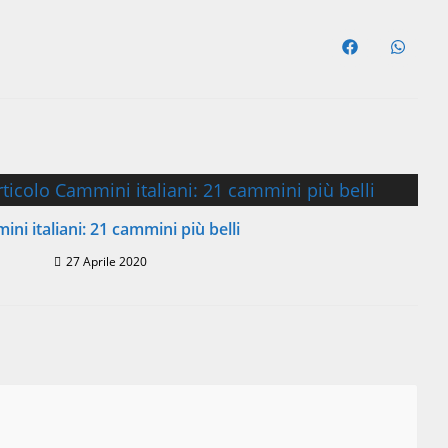
Opens
Opens
in
in
a
a
new
new
window
windo
ni italiani: 21 cammini più belli
27 Aprile 2020