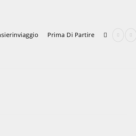
sierinviaggio
Prima Di Partire
Attiva/disattiva
La