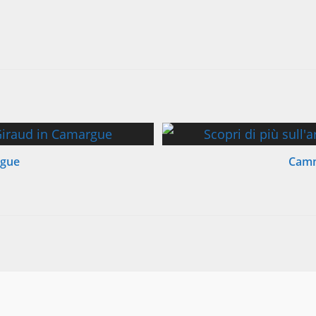
rgue
Cammi