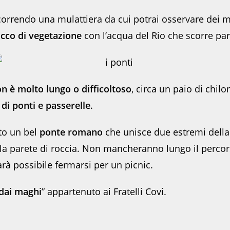
correndo una mulattiera da cui potrai osservare dei me
icco di vegetazione
con l’acqua del Rio che scorre para
n è molto lungo o difficoltoso
, circa un paio di chil
 di ponti e passerelle
.
lto un bel
ponte romano
che unisce due estremi dell
la parete di roccia. Non mancheranno lungo il percorso
à possibile fermarsi per un picnic.
dai maghi
” appartenuto ai Fratelli Covi.