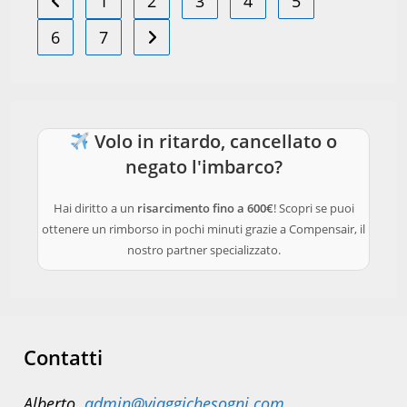
1
2
3
4
5
Vai alla pagina precedente
6
7
Vai alla pagina successiva
Volo in ritardo, cancellato o
negato l'imbarco?
Hai diritto a un
risarcimento fino a 600€
! Scopri se puoi
ottenere un rimborso in pochi minuti grazie a Compensair, il
nostro partner specializzato.
Contatti
Alberto
admin@viaggichesogni.com