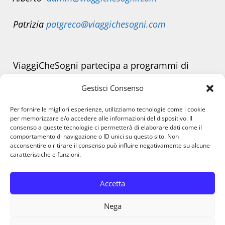
Patrizia
patgreco@viaggichesogni.com
ViaggiCheSogni partecipa a programmi di
affiliazione.
Gestisci Consenso
Alcuni link presenti sul sito possono generare
Per fornire le migliori esperienze, utilizziamo tecnologie come i cookie
una piccola commissione senza alcun costo
per memorizzare e/o accedere alle informazioni del dispositivo. Il
consenso a queste tecnologie ci permetterà di elaborare dati come il
aggiuntivo per te.
comportamento di navigazione o ID unici su questo sito. Non
acconsentire o ritirare il consenso può influire negativamente su alcune
caratteristiche e funzioni.
Accetta
Nega